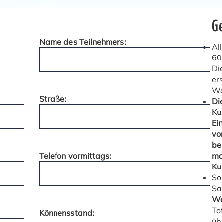
G
Name des Teilnehmers:
Al
60
Di
er
Wo
Straße:
Di
Ku
Ei
vo
be
Telefon vormittags:
ma
Ku
So
Sa
Wo
To
Könnensstand:
üb