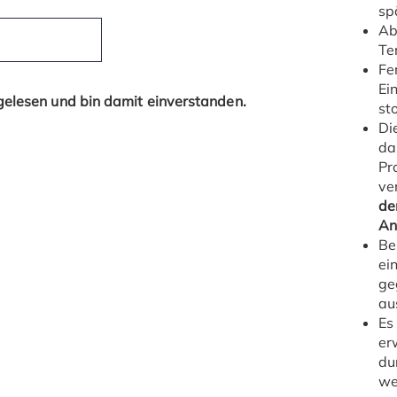
sp
Ab
Te
Fe
Ei
elesen und bin damit einverstanden.
st
Di
da
Pr
ve
de
An
Be
ei
ge
au
Es
er
du
we