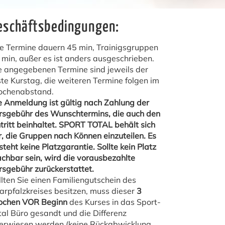
eschäftsbedingungen:
le Termine dauern 45 min, Trainigsgruppen
 min, außer es ist anders ausgeschrieben.
e angegebenen Termine sind jeweils der
ste Kurstag, die weiteren Termine folgen im
chenabstand.
e Anmeldung ist gültig nach Zahlung der
rsgebühr des Wunschtermins, die auch den
ntritt beinhaltet. SPORT TOTAL behält sich
r, die Gruppen nach Können einzuteilen. Es
steht keine Platzgarantie. Sollte kein Platz
chbar sein, wird die vorausbezahlte
rsgebühr zurückerstattet.
llten Sie einen Familiengutschein des
arpfalzkreises besitzen, muss dieser
3
chen VOR Beginn
des Kurses in das Sport-
tal Büro gesandt und die Differenz
erwiesen werden (keine Rückabwicklung