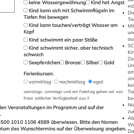
keine Wassergewöhnung
Kind hat Angst
mö
Kind kann sich mit Schwimmflügeln im
Di
Tiefen frei bewegen
Ta
Kind kann tauchen/verträgt Wasser am
Mi
Kopf
un
au
Kind schwimmt ein paar Stöße
SC
Kind schwimmt sicher, aber technisch
Ki
schwach
Za
Seepferdchen
Bronze
Silber
Gold
Un
am
Ferienkursen:
si
vormittag
nachmittag
egal
ke
To
samstags, sonntags und am Feiertag gehen wir von
be
freier zeitlicher Verfügbarkeit aus !!
Ni
s den Veranstaltungen im Programm und auf der
zu
.
Ab
4500 1010 1106 4589 überwiesen. Bitte den Namen
Wo
Datum des Wunschtermins auf der Überweisung angeben.
Da