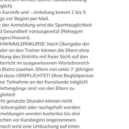
glich)
e Kursinfo und – einteilung kommt 1 bis 5
ge vor Beginn per Mail.
t der Anmeldung wird die Sporttauglichkeit
d Gesundheit vorausgesetzt (Rehagym
sgeschlossen).
HWIMMLERNKURSE: Nach Übergabe der
nder an den Trainer können die Eltern ohne
hlung des Eintritts mit freier Sicht auf den
terricht im ausgewiesenen Wartebrereich
 Bistro zusehen. Eltern von unter 7-Jährigen
nd dazu VERPFLICHTET! Ohne Begleitperson
ine Teilnahme an der Kursstunde möglich!
ilettengänge sind von den Eltern zu
gleiten!
cht genutzte Stunden können nicht
rückvergütet oder nachgeholt werden.
meldungen werden kostenlos bis drei
chen vor Kursbeginn angenommen.
nach wird eine Umbuchung auf einen