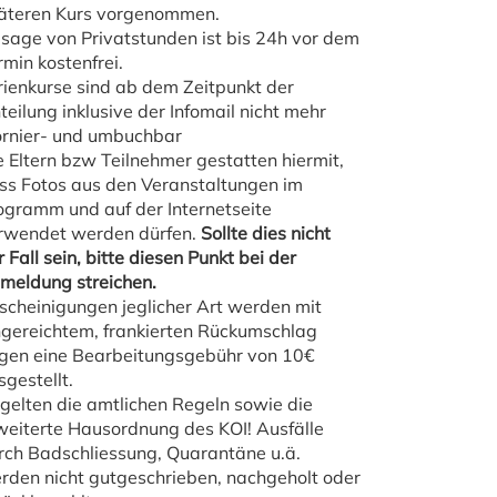
äteren Kurs vorgenommen.
sage von Privatstunden ist bis 24h vor dem
rmin kostenfrei.
rienkurse sind ab dem Zeitpunkt der
nteilung inklusive der Infomail nicht mehr
ornier- und umbuchbar
e Eltern bzw Teilnehmer gestatten hiermit,
ss Fotos aus den Veranstaltungen im
ogramm und auf der Internetseite
rwendet werden dürfen.
Sollte dies nicht
r Fall sein, bitte diesen Punkt bei der
meldung streichen.
scheinigungen jeglicher Art werden mit
ngereichtem, frankierten Rückumschlag
gen eine Bearbeitungsgebühr von 10€
sgestellt.
 gelten die amtlichen Regeln sowie die
weiterte Hausordnung des KOI! Ausfälle
rch Badschliessung, Quarantäne u.ä.
rden nicht gutgeschrieben, nachgeholt oder